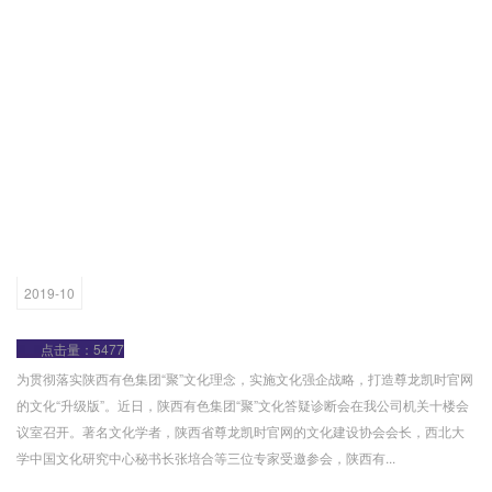
2019-10
点击量：5477
为贯彻落实陕西有色集团“聚”文化理念，实施文化强企战略，打造尊龙凯时官网
的文化“升级版”。近日，陕西有色集团“聚”文化答疑诊断会在我公司机关十楼会
议室召开。著名文化学者，陕西省尊龙凯时官网的文化建设协会会长，西北大
学中国文化研究中心秘书长张培合等三位专家受邀参会，陕西有...