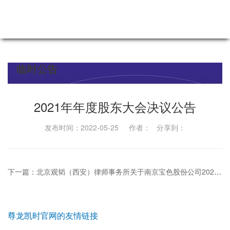
临时公告
2021年年度股东大会决议公告
发布时间：2022-05-25 作者： 分享到：
下一篇：北京观韬（西安）律师事务所关于南京宝色股份公司2021年年度股东大会的法律意见书
尊龙凯时官网的友情链接