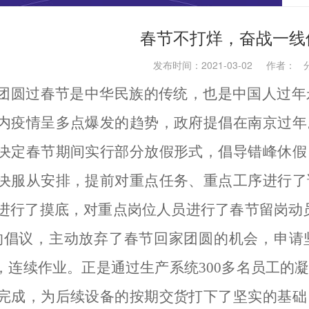
春节不打烊，奋战一线
发布时间：2021-03-02 作者：
团圆过春节是中华民族的传统，也是中国人过年
内疫情呈多点爆发的趋势，政府提倡在南京过年
决定春节期间实行部分放假形式，倡导错峰休假
决服从安排，提前对重点任务、重点工序进行了
进行了摸底，对重点岗位人员进行了春节留岗动
的倡议，主动放弃了春节回家团圆的机会，申请
工，连续作业。正是通过生产系统300多名员工
完成，为后续设备的按期交货打下了坚实的基础