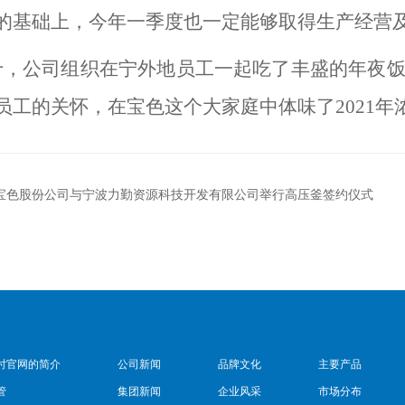
的基础上，今年一季度也一定能够取得生产经营
公司组织在宁外地员工一起吃了丰盛的年夜饭
员工的关怀，在宝色这个大家庭中体味了
2
021年
宝色股份公司与宁波力勤资源科技开发有限公司举行高压釜签约仪式
时官网的简介
公司新闻
品牌文化
主要产品
管
集团新闻
企业风采
市场分布