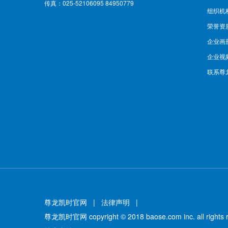
传真：025-52106095 84950779
组织机
荣誉资
企业画
企业视
联系尊
尊龙凯时官网
|
法律声明
|
尊龙凯时官网 copyright © 2018 baose.com inc. 