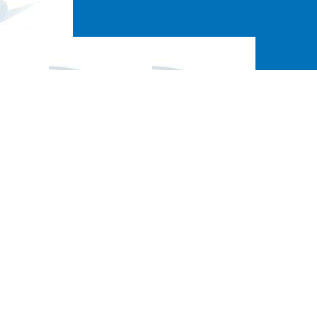
人才
宝色协同
投资者关系