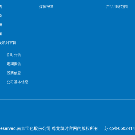
构
媒体报道
产品用材范围
质
册
频
龙凯时官网
临时公告
定期报告
股票信息
公司基本信息
all rights reserved.南京宝色股份公司 尊龙凯时官网的版权所有 苏icp备050