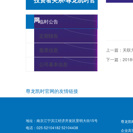
网
临时公告
定期报告
股票信息
上一篇：关联
下一篇：201
公司基本信息
尊龙凯时官网的友情链接
地址：南京江宁滨江经济开发区景明大街15号
尊龙凯
电话：025-52104182 52104438
企业高