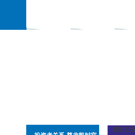
关于宝色
宝色资讯
宝
临时公
投资者关系-尊龙凯时官