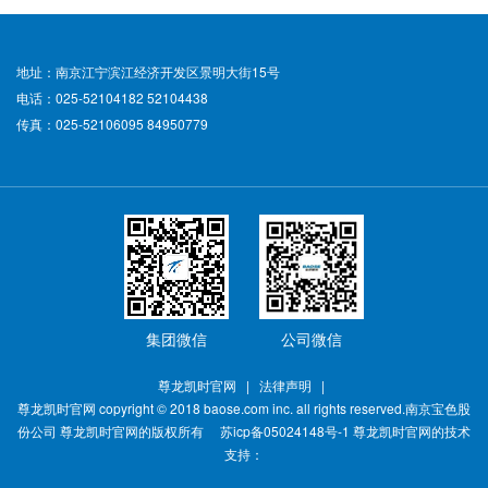
地址：南京江宁滨江经济开发区景明大街15号
电话：025-52104182 52104438
传真：025-52106095 84950779
集团微信
公司微信
尊龙凯时官网
|
法律声明
|
尊龙凯时官网 copyright © 2018 baose.com inc. all rights reserved.南京宝色股
份公司 尊龙凯时官网的版权所有 苏icp备05024148号-1 尊龙凯时官网的技术
支持：