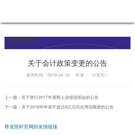
临时公告
关于会计政策变更的公告
发布时间：2018-04-19 作者： 分享到：
上一篇：关于举行2017年度网上业绩说明会的公告
下一篇：关于2018年申请不超过6亿元综合用信额度的公告
尊龙凯时官网的友情链接