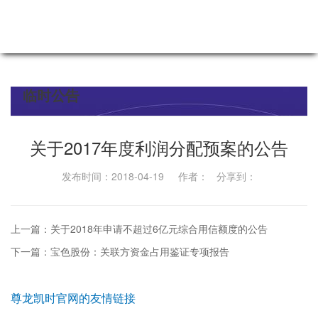
临时公告
关于2017年度利润分配预案的公告
发布时间：2018-04-19 作者： 分享到：
上一篇：关于2018年申请不超过6亿元综合用信额度的公告
下一篇：宝色股份：关联方资金占用鉴证专项报告
尊龙凯时官网的友情链接