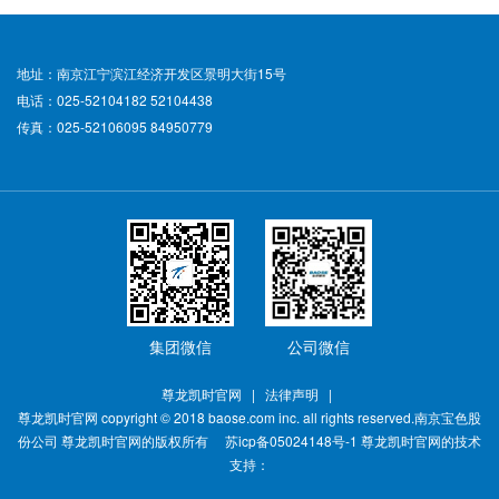
地址：南京江宁滨江经济开发区景明大街15号
电话：025-52104182 52104438
传真：025-52106095 84950779
集团微信
公司微信
尊龙凯时官网
|
法律声明
|
尊龙凯时官网 copyright © 2018 baose.com inc. all rights reserved.南京宝色股
份公司 尊龙凯时官网的版权所有 苏icp备05024148号-1 尊龙凯时官网的技术
支持：